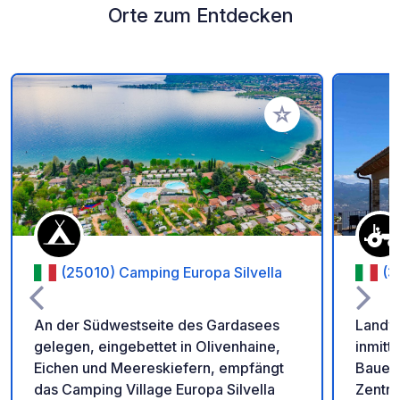
Orte zum Entdecken
Zu Ihren Favoriten 
(25010) Camping Europa Silvella
(3
An der Südwestseite des Gardasees
Landwi
gelegen, eingebettet in Olivenhaine,
inmitt
Eichen und Meereskiefern, empfängt
Bauern
das Camping Village Europa Silvella
Zentru