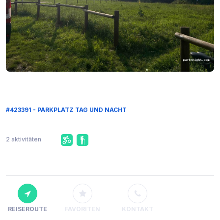
#423391 - PARKPLATZ TAG UND NACHT
2 aktivitäten
REISEROUTE
FAVORITEN
KONTAKT