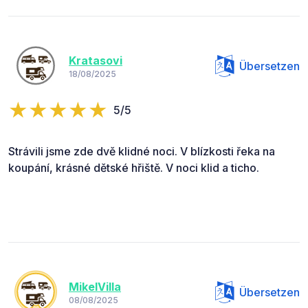
Kratasovi
Übersetzen
18/08/2025
5/5
Strávili jsme zde dvě klidné noci. V blízkosti řeka na
koupání, krásné dětské hřiště. V noci klid a ticho.
MikelVilla
Übersetzen
08/08/2025