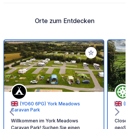
Orte zum Entdecken
Zu Ihren Favoriten 
(YO60 6PG) York Meadows
(D
Caravan Park
Willkommen im York Meadows
Closed
Caravan Park! Suchen Sie einen
geoSPO