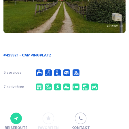
#423321 - CAMPINGPLATZ
5 services
7 aktivitäten
REISEROUTE
FAVORITEN
KONTAKT