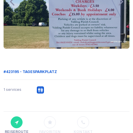
#423195 - TAGESPARKPLATZ
1 services
REISEROUTE
FAVORITEN
KONTAKT