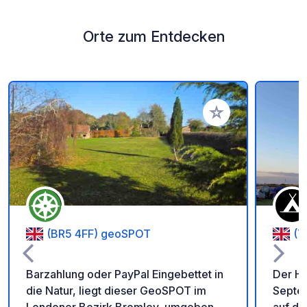
Orte zum Entdecken
Zu Ihren Favoriten 
(BR5 4FF) geoSPOT
(T
Barzahlung oder PayPal Eingebettet in
Der Ha
die Natur, liegt dieser GeoSPOT im
Septem
Londoner Bezirk Bromley, umgeben
auf de