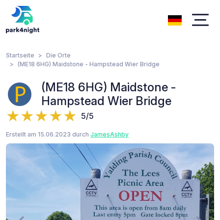
Startseite
Die Orte
(ME18 6HG) Maidstone - Hampstead Wier Bridge
(ME18 6HG) Maidstone -
Hampstead Wier Bridge
5/5
Erstellt am 15.06.2023 durch
JamesAshby