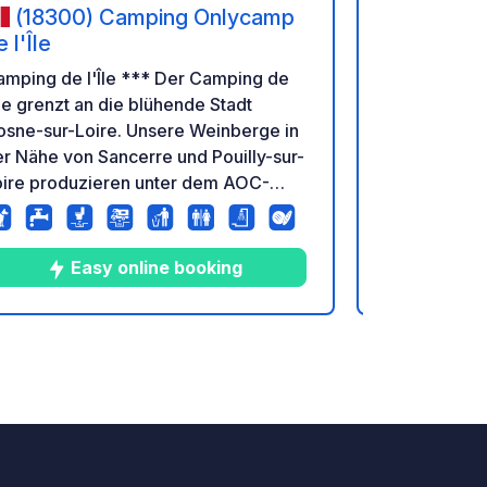
(18300) Camping Onlycamp
(1830
 l'Île
de l'Île
amping de l'Île *** Der Camping de
Camping de 
Île grenzt an die blühende Stadt
l'Île grenzt
osne-sur-Loire. Unsere Weinberge in
Cosne-sur-L
r Nähe von Sancerre und Pouilly-sur-
der Nähe von
oire produzieren unter dem AOC-
Loire produ
abel "Côteaux du Giennois" hoch
Label "Côte
schätzte Weine, genau wie Crottin
geschätzte 
 Chavignol: ein Käse, der lokal mit
de Chavignol
Easy online booking
E
ner überlieferten Technik hergestellt
einer überli
rd. Ein Ort der Entspannung und
wird. Ein Or
holung in einer entspannten
Erholung in 
4
69
4.1
★
Fotos
Kommentare
Bewertung
mgebung.
Umgebung.