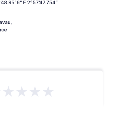
’48.9516” E 2°57’47.754”
avau,
nce
★★★★★