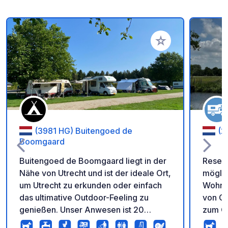
Zu Ihren Favoriten 
(3981 HG) Buitengoed de
(2
Boomgaard
Buitengoed de Boomgaard liegt in der
Reserv
Nähe von Utrecht und ist der ideale Ort,
möglich! Unser wunderba
um Utrecht zu erkunden oder einfach
Wohnmo
das ultimative Outdoor-Feeling zu
von Go
genießen. Unser Anwesen ist 20
zum G
Minuten mit dem Fahrrad vom Zentrum
10 kom