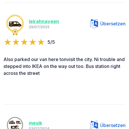
leirahnaveen
Übersetzen
29/07/2025
5/5
Also parked our van here tonvisit the city. Ni trouble and
stepped into IKEA on the way out too. Bus station right
across the street
mesik
Übersetzen
03/07/2024