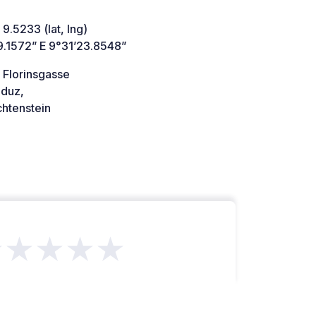
 9.5233 (lat, lng)
9.1572” E 9°31’23.8548”
 Florinsgasse
duz,
htenstein
★★★★★