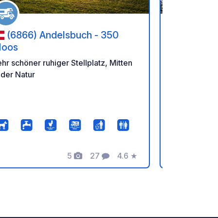
(6866) Andelsbuch - 350
(88131
oos
Gitzenwei
hr schöner ruhiger Stellplatz, Mitten
Campingpark
 der Natur
5
27
4.6
★
Fotos
Kommentare
Bewertung