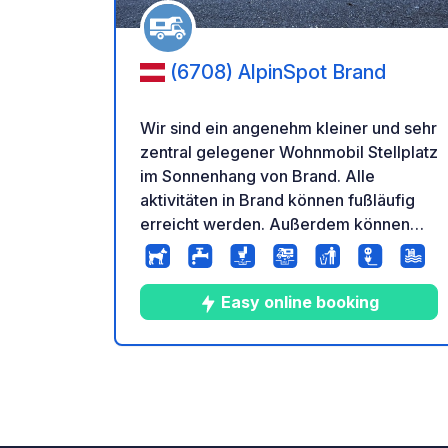
(6708) AlpinSpot Brand
Wir sind ein angenehm kleiner und sehr
zentral gelegener Wohnmobil Stellplatz
im Sonnenhang von Brand. Alle
aktivitäten in Brand können fußläufig
erreicht werden. Außerdem können
eine vielzahl von Wanderung direkt
vom Platz aus oder durch die daneben
gelegene Gondelbahn gestartet
Easy online booking
werden. Dort gibt es eine kostenlose
Möglichkeit um sein Fahrrad zu
waschen, sowie ein Downhill Track,
10
38
4.8
★
Fotos
Kommentare
Bewer
welcher unmittelbar in der nähe vom
Stellplatz endet. Weiters bietet Brand
einen kleinen örtlichen Sparmarkt,