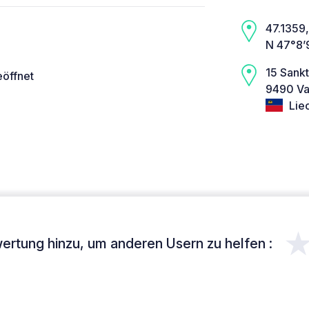
47.1359,
N 47°8’
15 Sankt
eöffnet
9490 Va
Liec
ertung hinzu, um anderen Usern zu helfen :