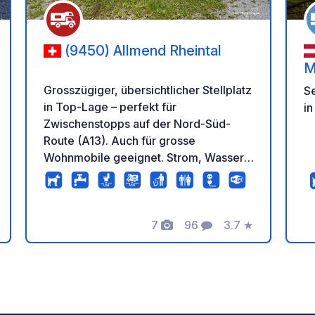
(9450) Allmend Rheintal
M
Grosszügiger, übersichtlicher Stellplatz
Se
in Top-Lage – perfekt für
in
Zwischenstopps auf der Nord-Süd-
Route (A13). Auch für grosse
Wohnmobile geeignet. Strom, Wasser,
Abfallentsorgung und einfache
Sanitäranlagen inklusive. Keine
Anmeldung nötig. Pauschalpreis CHF/€
20 pro Nacht und Fahrzeug. Maximaler
7
96
3.7
★
Fotos
Kommentare
Bewertung
Aufenthalt: 5 Nächte. Regelmässige
Platzkontrollen. Idealer Ausgangspunkt
tung
für vielfältige Ausflüge in der Region.