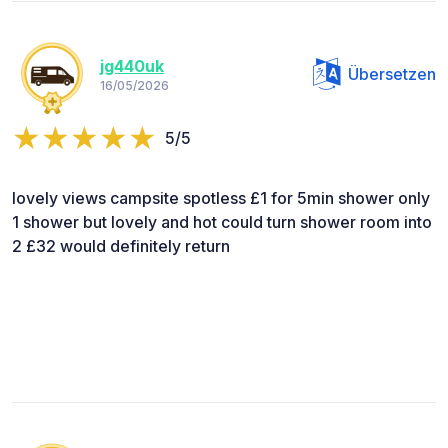
jg440uk
Übersetzen
16/05/2026
5/5
lovely views campsite spotless £1 for 5min shower only
1 shower but lovely and hot could turn shower room into
2 £32 would definitely return