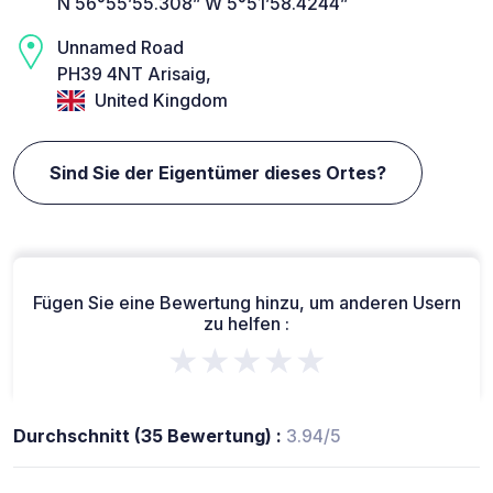
N 56°55’55.308” W 5°51’58.4244”
Unnamed Road
PH39 4NT Arisaig,
United Kingdom
Sind Sie der Eigentümer dieses Ortes?
Fügen Sie eine Bewertung hinzu, um anderen Usern
zu helfen :
★★★★★
Durchschnitt (35 Bewertung) :
3.94/5