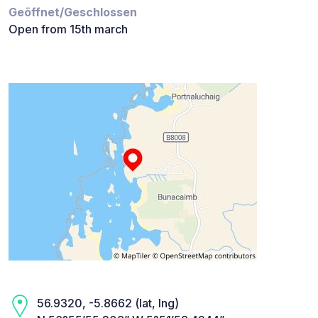
Geöffnet/Geschlossen
Open from 15th march
56.9320, -5.8662 (lat, lng)