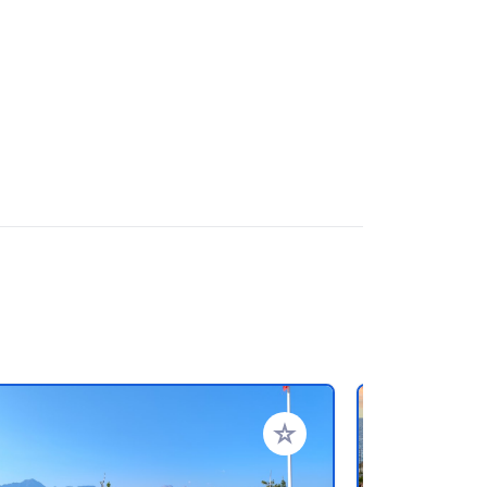
en hinzufügen
Zu Ihren Favoriten hinzufü