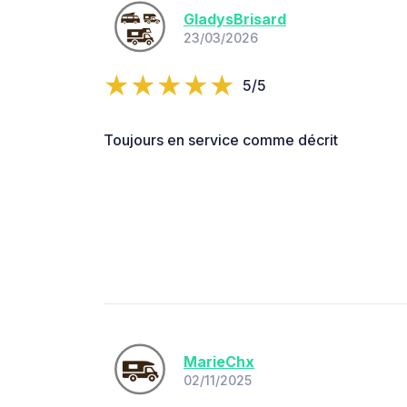
GladysBrisard
23/03/2026
5/5
Toujours en service comme décrit
MarieChx
02/11/2025