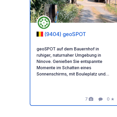
(9404) geoSPOT
geoSPOT auf dem Bauernhof in
ruhiger, naturnaher Umgebung in
Ninove. Genießen Sie entspannte
Momente im Schatten eines
Sonnenschirms, mit Bouleplatz und
Ponyreiten für Kinder. Ein idealer Ort
für eine erholsame Auszeit. Vielen
Dank an den Besitzer für diesen tollen
geoSPOT! :) Zur Erinnerung: - Denken
7
0
★
Fotos
Komment
Bewe
Sie daran, den geoCode bei Ihrer
Ankunft zu registrieren - Mein