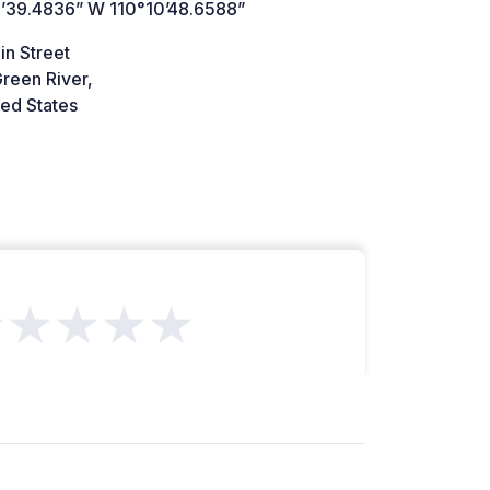
’39.4836” W 110°10’48.6588”
in Street
reen River,
ed States
★★★★★