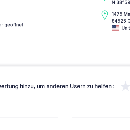
N 38°59
1475 Ma
84525 G
hr geöffnet
Unit
ertung hinzu, um anderen Usern zu helfen :