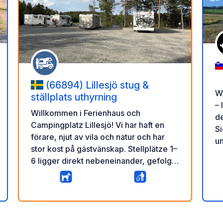
(66894) Lillesjö stug &
W
ställplats uthyrning
– 
Willkommen i Ferienhaus och
de
Campingplatz Lillesjö! Vi har haft en
S
förare, njut av vila och natur och har
u
stor kost på gästvänskap. Stellplätze 1–
v
6 ligger direkt nebeneinander, gefolgt
L
vom något större Stellplatz 7 och dem
Pa
noch größeren Stellplatz 8. Alla
u
ar
rtung
Stellplätze bieten Seeblick. Detta år
Po
10
0
★
finns det leider ingen storm och inget
B
Fotos
Kommentar
Bewertung
fließendes vatten. Vi hoppas dock att