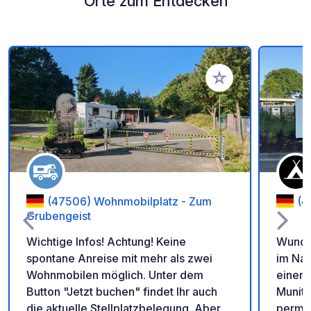
Orte zum Entdecken
Zu Ihren Favoriten 
(47506) Wohnmobilplatz - Zum
(4
Grubengeist
Wichtige Infos! Achtung! Keine
Wunde
spontane Anreise mit mehr als zwei
im Nat
Wohnmobilen möglich. Unter dem
einem 
Button "Jetzt buchen" findet Ihr auch
Muniti
die aktuelle Stellplatzbelegung. Aber
perma