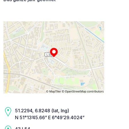
51.2294, 6.8248 (lat, lng)
N 51°13’45.66” E 6°49’29.4024”
43 L54