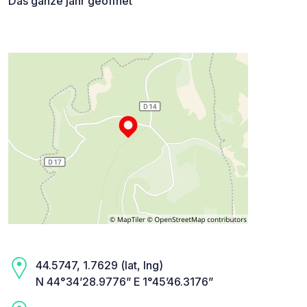
Das ganze jahr geöffnet
44.5747, 1.7629 (lat, lng)
N 44°34’28.9776” E 1°45’46.3176”