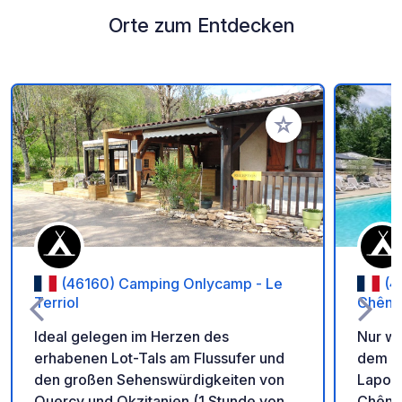
Orte zum Entdecken
Zu Ihren Favoriten 
(46160) Camping Onlycamp - Le
(4
Terriol
Chêne
Ideal gelegen im Herzen des
Nur we
erhabenen Lot-Tals am Flussufer und
dem w
den großen Sehenswürdigkeiten von
Lapopi
Quercy und Okzitanien (1 Stunde von
Chêner