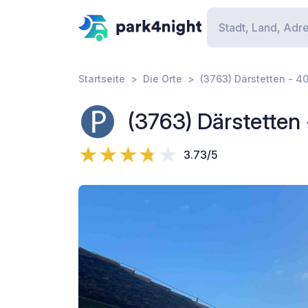
Startseite
Die Orte
(3763) Därstetten - 40
(3763) Därstetten 
3.73/5