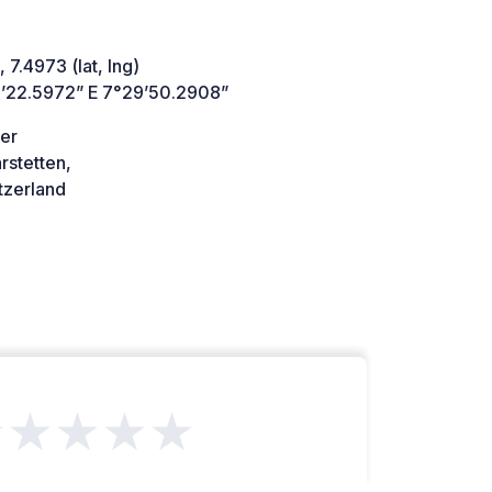
 7.4973 (lat, lng)
’22.5972” E 7°29’50.2908”
ter
rstetten,
tzerland
★★★★★