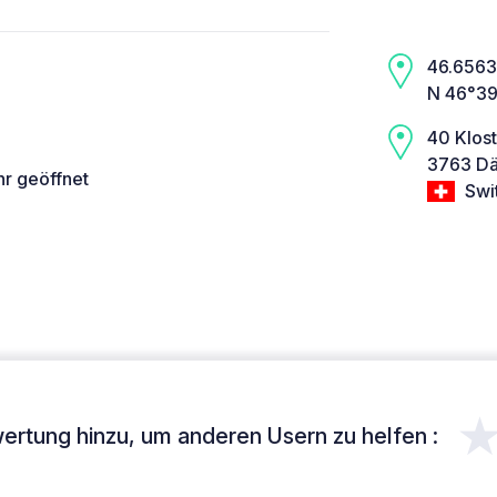
46.6563,
N 46°39
40 Klos
3763 Dä
hr geöffnet
Swi
ertung hinzu, um anderen Usern zu helfen :