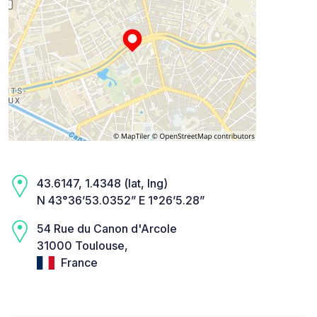
43.6147, 1.4348 (lat, lng)
N 43°36’53.0352” E 1°26’5.28”
54 Rue du Canon d'Arcole
31000 Toulouse,
France