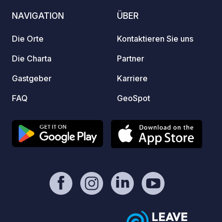
gelangt man direkt in die Altstadt von
Diese 
NAVIGATION
ÜBER
Grenade, eine charmante
unmitt
mittelalterliche Bastide, wo alle
Stadt
Die Orte
Kontaktieren Sie uns
Geschäfte und Dienstleistungen in nur
Mittwo
fünf Gehminuten erreichbar sind.
Markt s
Die Charta
Partner
Gastgeber
Karriere
FAQ
GeoSpot