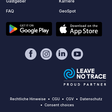
Gastgeber
Karriere
Stromanschluss. - Toiletten ohne
erreichbar. Bus und 
Duschen. - Recycling-Sammelstelle.
vom Do
FAQ
GeoSpot
Serviceleistungen im Ort (zu Fuß):
Campin
Einrichtungen: - Gastronomie: Mehrere
Cafés, Terrassen und Restaurants, die
ganztägig geöffnet sind (saisonal). -
Infrastruktur: Servicegebäude, Kassen
und
Kundenservice-/Informationsstellen
(Bike World), Familienaktivitäten und,
in der Wintersaison, Zugang zu
Skipisten und zugehörigen
Serviceeinrichtungen. - Mobilität und
Anbindung: Direkter Zugang zur
Seilbahn in den Sektor Pal (saisonal
und gebührenpflichtig). - Nachhaltige
Entwicklung: Ladestationen für
Rechtliche Hinweise
CGU
CGV
Datenschutz
Elektrofahrzeuge vorhanden. Wichtige
Consent choices
Informationen für die Community: -