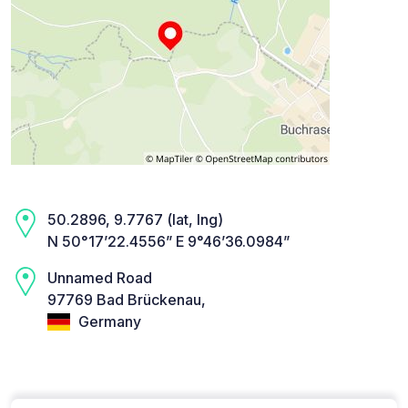
50.2896, 9.7767 (lat, lng)
N 50°17’22.4556” E 9°46’36.0984”
Unnamed Road
97769 Bad Brückenau,
Germany