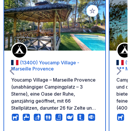
Zu Ihren Favoriten 
(13400) Youcamp Village -
(1
Marseille Provence
*** Ma
Youcamp Village – Marseille Provence
Campin
(unabhängiger Campingplatz – 3
und di
Sterne), eine Oase der Ruhe,
bietet
ganzjährig geöffnet, mit 66
feinen
Stellplätzen, darunter 26 für Zelte und
(400 m
Wohnmobile. Alle Stellplätze verfügen
„Campi
über Stromanschluss.
Les Ta
Naturcampingplatz in einem 7 Hektar
Aktivi