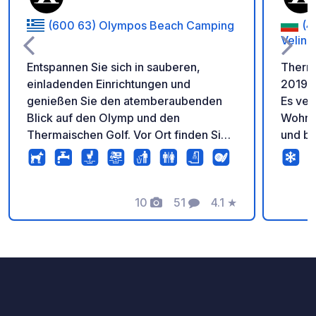
(600 63) Olympos Beach Camping
(4
Veling
Entspannen Sie sich in sauberen,
Therm
einladenden Einrichtungen und
2019 g
genießen Sie den atemberaubenden
Es ver
Blick auf den Olymp und den
Wohnm
Thermaischen Golf. Vor Ort finden Sie
und bi
eine Bar, ein Restaurant, einen Imbiss,
Therma
einen Minimarkt sowie Kaffee und
der Ku
Frühstück – alles, was Sie für einen
Veling
perfekten Urlaub benötigen!
10
51
4.1
★
Yundol
Fotos
Kommentare
Bewertung
gesünd
direk
"St. P
äußers
intern
und mi