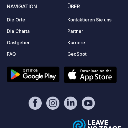
die Um
NAVIGATION
ÜBER
umgebe
Einsam
Die Orte
Kontaktieren Sie uns
schaff
europä
Die Charta
Partner
teils 
Gastgeber
Karriere
Regenw
festzu
FAQ
GeoSpot
werden
Wasser
befind
den C
Bereic
campi
bietet
Salzsa
Kälte
Dusch
Massa