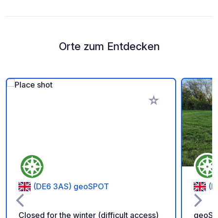
Orte zum Entdecken
Zu Ihren Favoriten 
(DE6 3AS) geoSPOT
(D
Closed for the winter (difficult access)
geoSP