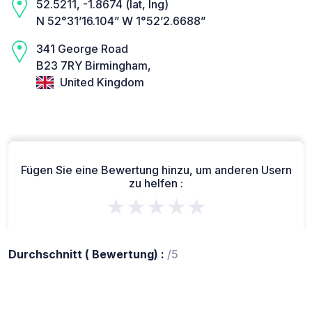
52.5211, -1.8674 (lat, lng)
N 52°31’16.104” W 1°52’2.6688”
341 George Road
B23 7RY Birmingham,
United Kingdom
Fügen Sie eine Bewertung hinzu, um anderen Usern
zu helfen :
★★★★★
Durchschnitt ( Bewertung) :
/5