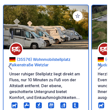
Zu Ihren Favoriten 
(35576) Wohnmobilstellplatz
(6
Falkenstraße Wetzlar
Muda
Unser ruhiger Stellplatz liegt direkt am
Herzli
Fluss, nur 10 Minuten zu Fuß von der
Event-
Altstadt entfernt. Der ebene,
wundersc
geschotterte Untergrund bietet
Ihnen 
Komfort, und Einkaufsmöglichkeiten
ausgestattet m
wie Bäcker, Metzger, Supermarkt und
direkt
Baumarkt sind in der Nähe. Ein
WLAN 