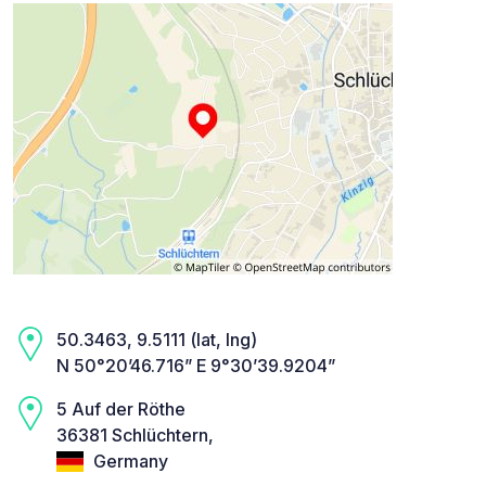
50.3463, 9.5111 (lat, lng)
N 50°20’46.716” E 9°30’39.9204”
5 Auf der Röthe
36381 Schlüchtern,
Germany