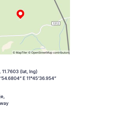
 11.7603 (lat, lng)
’54.6804” E 11°45’36.954”
je,
way