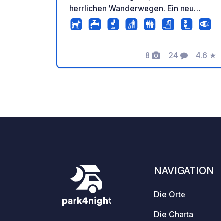
herrlichen Wanderwegen. Ein neu
gebautes Sanitärgebäude mit 4 WCs
und 2 Duschen steht Ihnen zur
Verfügung. Strom und WLAN sind
8
24
4.6
★
inklusive. Wir haben eine Bank und ein
Fotos
Kommentare
Bewer
Spülbecken zum Abwaschen Ihres
Geschirrs. Die Entsorgung von Fäkalien
ist möglich, jedoch nicht direkt vom
Auto aus. In 10 Gehminuten erreichen
Sie den Strand und die Klippen zum
Angeln. Dort finden Sie auch den
Campingplatz Lökholmen mit einem
kleinen Laden, der Lebensmittel und
Pizza verkauft.
NAVIGATION
Die Orte
Die Charta