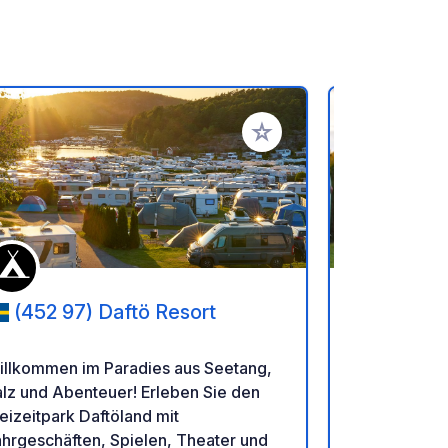
en hinzufügen
Zu Ihren Favoriten hinzufü
(452 97) Daftö Resort
(457 4
illkommen im Paradies aus Seetang,
Sie sind her
lz und Abenteuer! Erleben Sie den
unseren Ste
eizeitpark Daftöland mit
kleinen Bau
hrgeschäften, Spielen, Theater und
betreiben hi