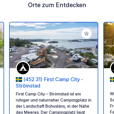
Orte zum Entdecken
en Favoriten hinzufügen
Zu Ihren Favorit
(452 31) First Camp City -
Strömstad
W
First Camp City – Strömstad ist ein
Sa
ruhiger und naturnaher Campingplatz in
Fr
der Landschaft Bohusläns, in der Nähe
Fa
des Meeres. Der Campingplatz liegt