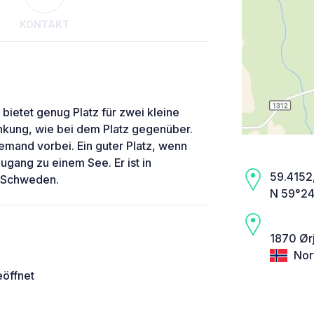
KONTAKT
 bietet genug Platz für zwei kleine
nkung, wie bei dem Platz gegenüber.
iemand vorbei. Ein guter Platz, wenn
ugang zu einem See. Er ist in
59.4152,
h Schweden.
N 59°24
1870 Ør
Nor
eöffnet