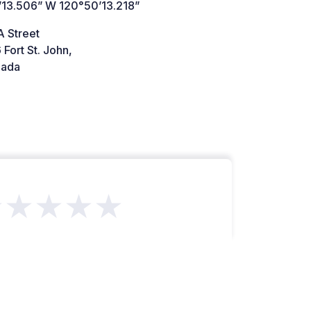
’13.506” W 120°50’13.218”
A Street
Fort St. John,
ada
★★★★★