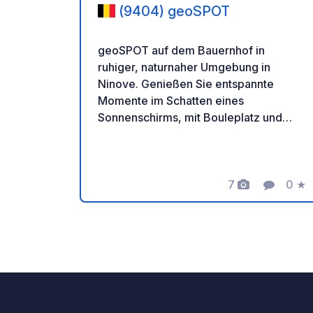
(9404) geoSPOT
geoSPOT auf dem Bauernhof in
ruhiger, naturnaher Umgebung in
Ninove. Genießen Sie entspannte
Momente im Schatten eines
Sonnenschirms, mit Bouleplatz und
Ponyreiten für Kinder. Ein idealer Ort
für eine erholsame Auszeit. Vielen
Dank an den Besitzer für diesen tollen
geoSPOT! :) Zur Erinnerung: - Denken
7
0
★
Fotos
Komment
Bewe
Sie daran, den geoCode bei Ihrer
Ankunft zu registrieren - Mein
Fahrzeug ist mit Sanitäranlagen
ausgestattet - ⚠️ Kein Feuer, kein
Grillen! - Freie Spende und keine
Provision für den Eigentümer. - Paypal
https://www.paypal.com/paypalme/Ti