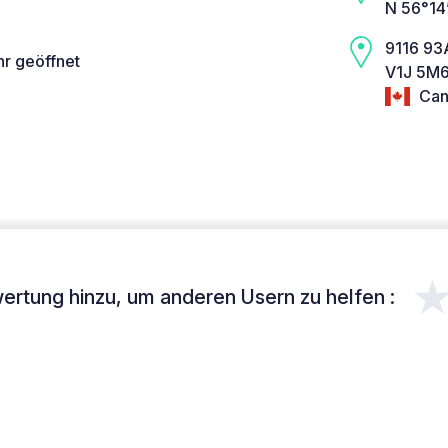
N 56°14
9116 93
hr geöffnet
V1J 5M6 
Can
ertung hinzu, um anderen Usern zu helfen :