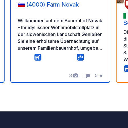
(4000) Farm Novak
Willkommen auf dem Bauernhof Novak
S
– Ihr idyllischer Wohnmobilstellplatz in
D
der slowenischen Landschaft Genießen
di
Sie eine erholsame Übernachtung auf
St
unserem Familienbauernhof, umgeben
S
von Natur und authentischem
W
Landleben. Der großzügige und ruhige
V
Parkplatz liegt in unmittelbarer Nähe zu
G
unseren Kühen, Hühnern und unserem
8
1
5
★
ar
rtung
Fotos
Kommentar
Bewertung
je
Pony und bietet Ihnen die perfekte
a
Balance zwischen Bauernhofleben und
id
Entspannung. Unser rund um die Uhr
un
geöffneter Hofladen bietet eine große
P
Auswahl an frischen, hausgemachten
Produkten, darunter Milch, Joghurt,
Käse, Sauermilch, Eiskaffee, Eier,