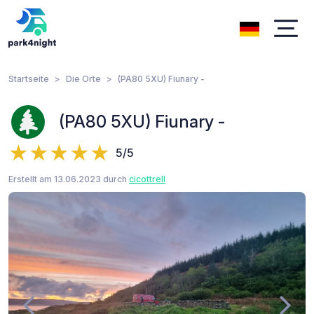
Startseite
Die Orte
(PA80 5XU) Fiunary -
(PA80 5XU) Fiunary -
5/5
Erstellt am 13.06.2023 durch
cicottrell