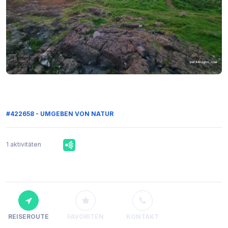
#422658 - UMGEBEN VON NATUR
1 aktivitäten
REISEROUTE
FAVORITEN
KONTAKT