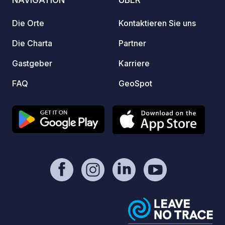
umfass
des Do
Die Orte
Kontaktieren Sie uns
Mooney
leitete. Wahrscheinlich werden Sie
Die Charta
Partner
Zeit i
Gastgeber
Karriere
reichl
Pub-Ge
FAQ
GeoSpot
famili
sorgen
Jeden 
gibt e
Abende
Terrasse
sieht 
aus? D
komple
Stroma
und Ab