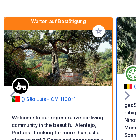
Warten auf Bestätigung
Zu Ihren Favoriten 
(9
() São Luís - CM 1100-1
geoSP
ruhige
Welcome to our regenerative co-living
Ninove
community in the beautiful Alentejo,
Momen
Portugal. Looking for more than just a
Sonnen
place to park? Come and experience a