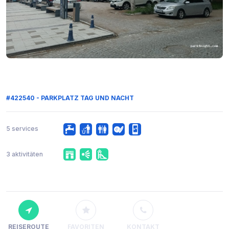
#422540 - PARKPLATZ TAG UND NACHT
5 services
3 aktivitäten
REISEROUTE
FAVORITEN
KONTAKT