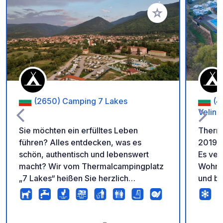
Zu Ihren Favoriten 
(2650) Camping 7 Lakes
(4
Veling
Sie möchten ein erfülltes Leben
Therm
führen? Alles entdecken, was es
2019 g
schön, authentisch und lebenswert
Es ver
macht? Wir vom Thermalcampingplatz
Wohnm
„7 Lakes“ heißen Sie herzlich
und bi
willkommen in unserer Welt der
Therma
Schönheit und des Genusses! Mit Blick
der Ku
auf die majestätischen Gipfel des Rila-
Veling