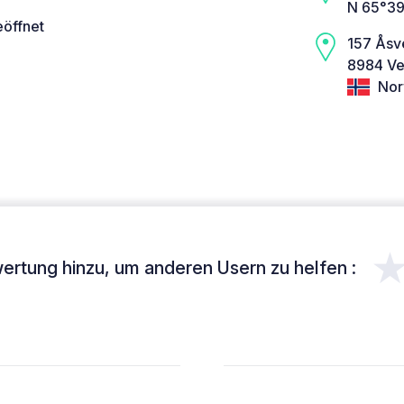
N 65°39
eöffnet
157 Åsv
8984 Ve
Nor
ertung hinzu, um anderen Usern zu helfen :