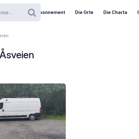
Abonnement
Die Orte
Die Charta
Suchen
eien
 Åsveien