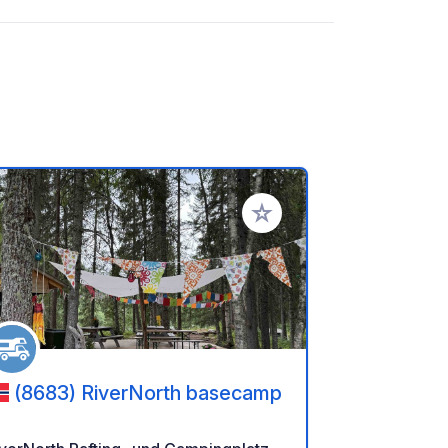
en hinzufügen
Zu Ihren Favoriten hinzufü
(8683) RiverNorth basecamp