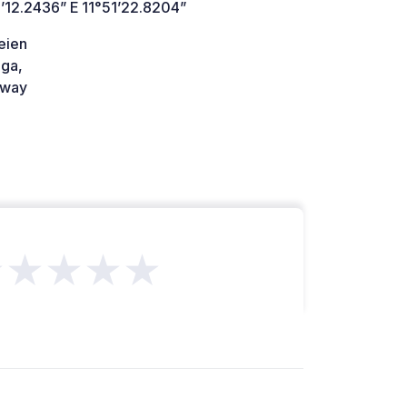
’12.2436” E 11°51’22.8204”
eien
ga,
way
★★★★★