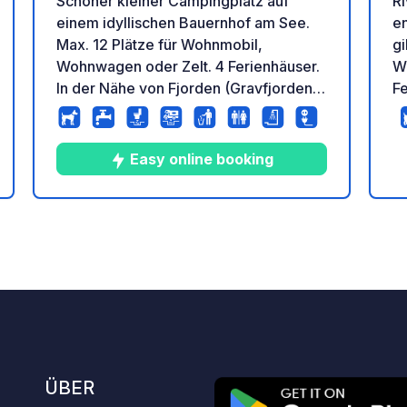
Ri
Schöner kleiner Campingplatz auf
en
einem idyllischen Bauernhof am See.
gi
Max. 12 Plätze für Wohnmobil,
W
Wohnwagen oder Zelt. 4 Ferienhäuser.
Fe
In der Nähe von Fjorden (Gravfjorden +
U
Velfjorden). Blick auf See und Berge.
Ra
Wanderwege direkt vom Campingplatz
Bi
aus. Vor Ort Verleih von Ruderbooten,
Easy online booking
P
Kanus und Tretbooten, Verkauf von
ke
Angelkarten und ein kleiner Hofladen.
Na
10
43
4.6
★
tung
Fotos
Kommentare
Bewertung
ko
ei
ÜBER