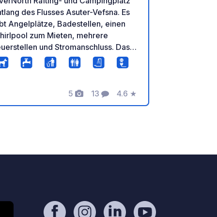
verNorth Rafting- und Campingplatz
tlang des Flusses Asuter-Vefsna. Es
bt Angelplätze, Badestellen, einen
hirlpool zum Mieten, mehrere
uerstellen und Stromanschluss. Das
nternehmen bietet unter anderem
fting für Familien und Erwachsene an.
tte beachten Sie, dass auf dem
arkplatz und beim Freilichtmuseum
5
13
4.6
★
Fotos
Kommentare
Bewertung
ine kostenlosen Parkplätze über
cht verfügbar sind. Eine
stenpflichtige Übernachtung ist die
nzige Möglichkeit.