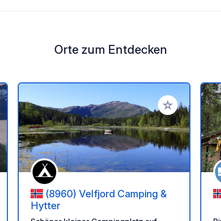
Orte zum Entdecken
en Favoriten hinzufügen
Zu Ihren Favorit
(8960) Velfjord Camping &
Hytter