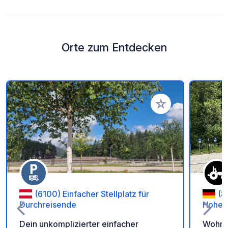
Orte zum Entdecken
Zu Ihren Favoriten 
(6100) Einfacher Stellplatz für
(8
Durchreisende
Hohen
Dein unkomplizierter einfacher
Wohnmo