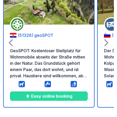
(51326) geoSPOT
(8
GeoSPOT: Kostenloser Stellplatz für
Der Ste
Wohnmobile abseits der Straße mitten
Wohnmo
in der Natur. Das Grundstück gehört
Kolpa 
einem Paar, das dort wohnt, und ist
Wasser
privat. Haustiere sind willkommen, aber
Solard
Sie werden von einem Border Collie
die Mö
und seiner Frisbee begrüßt. Schöne
Spazierwege, ein Bach und eine
Easy online booking
schöne Aussicht erwarten Sie.
Besuchen Sie uns auf Instagram:
mylittlefoxsden Hinweis: - Denken Sie
9
37
4.9
★