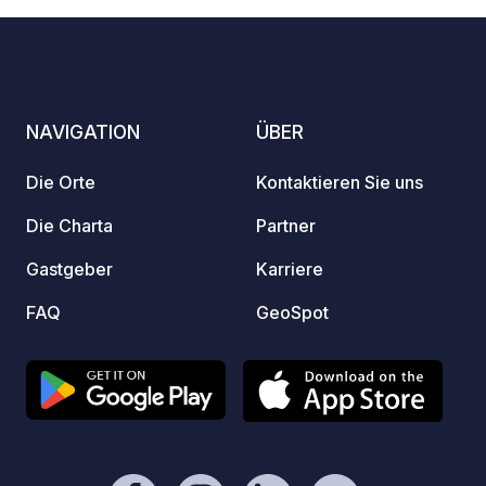
Fotos
Kommentare
Bewertung
daran, Ihren GeoCode bei Ihrer Ankunft
zu registrieren. - Mein Fahrzeug ist mit
einer Toilette ausgestattet. - ⚠️ Kein
Feuer oder Grillen! - Kostenlose und
provisionsfreie Spende als
NAVIGATION
ÜBER
Dankeschön an den Eigentümer. -
https://geospot.app/de
Die Orte
Kontaktieren Sie uns
Die Charta
Partner
Gastgeber
Karriere
FAQ
GeoSpot