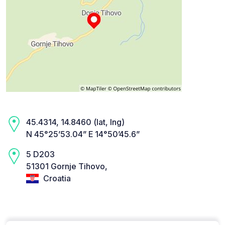
45.4314, 14.8460 (lat, lng)
N 45°25’53.04” E 14°50’45.6”
5 D203
51301 Gornje Tihovo,
Croatia