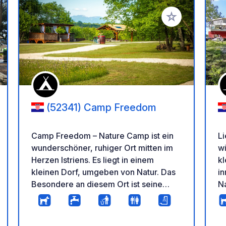
en Favoriten hinzufügen
Zu Ihren Favorit
(52341) Camp Freedom
Camp Freedom – Nature Camp ist ein
Li
wunderschöner, ruhiger Ort mitten im
wied
Herzen Istriens. Es liegt in einem
kl
kleinen Dorf, umgeben von Natur. Das
in
Besondere an diesem Ort ist seine
Na
Größe und die großen, nicht markierten
Ka
Stellplätze, sodass Sie ausreichend
S
Abstand und Privatsphäre haben. Für
ei