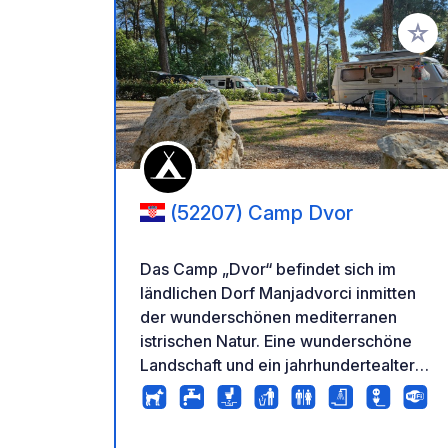
Zu Ihr
(52207) Camp Dvor
Das Camp „Dvor“ befindet sich im
ländlichen Dorf Manjadvorci inmitten
der wunderschönen mediterranen
istrischen Natur. Eine wunderschöne
Landschaft und ein jahrhundertealter
Kiefernwald umgeben das Camp. Im
Camp befindet sich ein Swimmingpool
inmitten der Natur, wo Sie Ihre