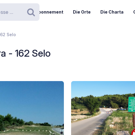
Abonnement
Die Orte
Die Charta
Suchen
162 Selo
a - 162 Selo