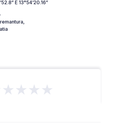
’52.8” E 13°54’20.16”
o
remantura,
atia
★★★★★