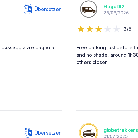
HugoDl2
Übersetzen
28/06/2026
3/5
n passeggiata e bagno a
Free parking just before th
and no shade, around 1h30 
others closer
globetrekkers
Übersetzen
01/07/2025