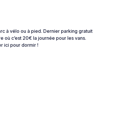
arc à vélo ou à pied. Dernier parking gratuit
re où c’est 20€ la journée pour les vans.
 ici pour dormir !