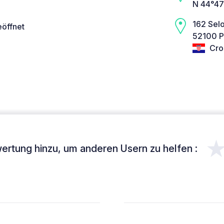
N 44°47
162 Sel
eöffnet
52100 P
Cro
ertung hinzu, um anderen Usern zu helfen :