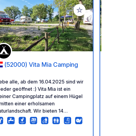
en hinzufügen
Zu Ihren Favoriten hinzufü
(52000) Vita Mia Camping
(5132
ebe alle, ab dem 16.04.2025 sind wir
GeoSPOT: Kos
er geöffnet :) Vita Mia ist ein
Wohnmobile 
einer Campingplatz auf einem Hügel
in der Natur
mitten einer erholsamen
einem Paar, 
turlandschaft. Wir bieten 14
privat. Haus
ravellen- und 6 Zeltplätze, ein
Sie werden 
anitärgebäude, einen Swimmingpool,
und seiner 
n Volleyballfeld und viel Platz zum
Spazierwege
E