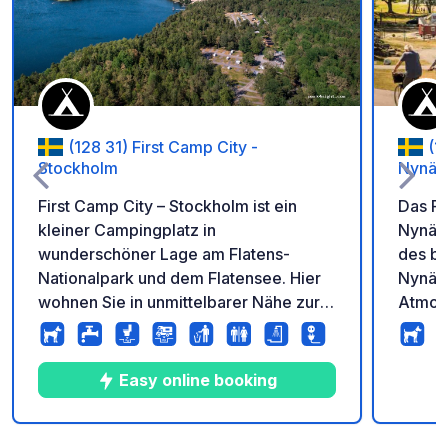
Zu Ihren Favoriten 
(128 31) First Camp City -
(1
Stockholm
Nynäs
First Camp City – Stockholm ist ein
Das Fi
kleiner Campingplatz in
Nynäsh
wunderschöner Lage am Flatens-
des be
Nationalpark und dem Flatensee. Hier
Nynäsh
wohnen Sie in unmittelbarer Nähe zur
Atmosp
Natur und zur Stadt Stockholm. Gleich
Freizei
neben dem Campingplatz befindet sich
für ei
Ställplats Stockholm mit Stellplätzen für
Stockh
Easy online booking
Wohnmobile und Campervans.
Stunde
Ställplats Stockholm ist ganzjährig rund
möchte
um die Uhr geöffnet. In der Nähe des
Fähre 