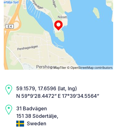
59.1579, 17.6596 (lat, lng)
N 59°9’28.4472” E 17°39’34.5564”
31 Badvägen
151 38 Södertälje,
Sweden