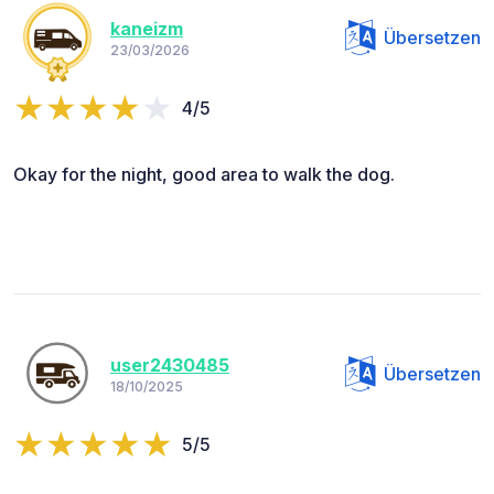
kaneizm
Übersetzen
23/03/2026
4/5
Okay for the night, good area to walk the dog.
user2430485
Übersetzen
18/10/2025
5/5