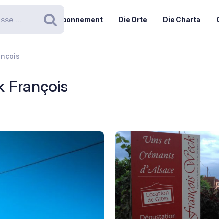
Abonnement
Die Orte
Die Charta
Suchen
ançois
k François