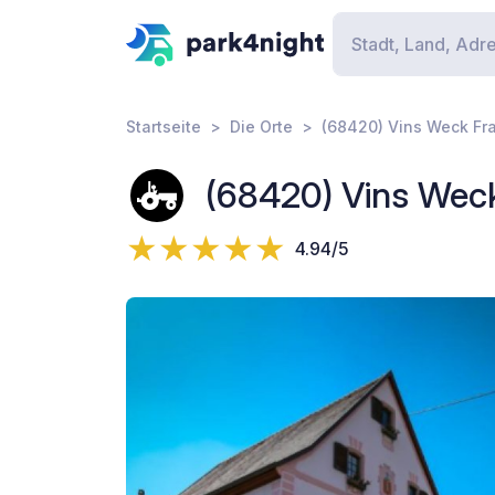
Startseite
Die Orte
(68420) Vins Weck Fr
(68420) Vins Wec
4.94/5