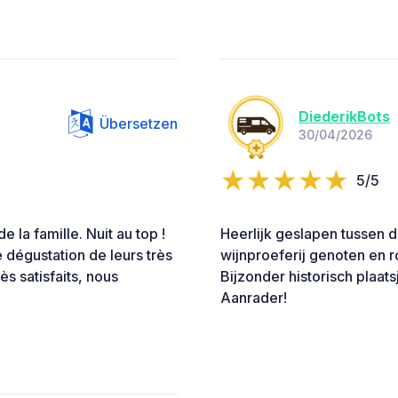
DiederikBots
Übersetzen
30/04/2026
5/5
 la famille. Nuit au top !
Heerlijk geslapen tussen d
e dégustation de leurs très
wijnproeferij genoten en r
ès satisfaits, nous
Bijzonder historisch plaa
Aanrader!