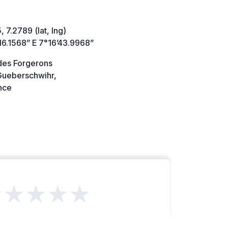
 7.2789 (lat, lng)
16.1568” E 7°16’43.9968”
des Forgerons
ueberschwihr,
nce
★★★★★