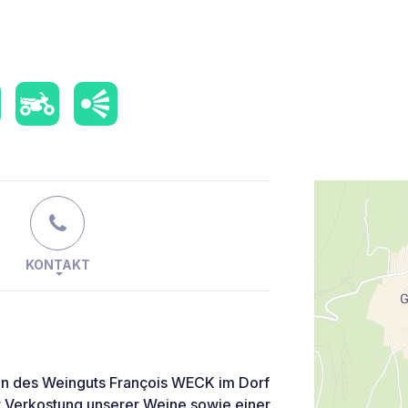
KONTAKT
en des Weinguts François WECK im Dorf
r Verkostung unserer Weine sowie einer