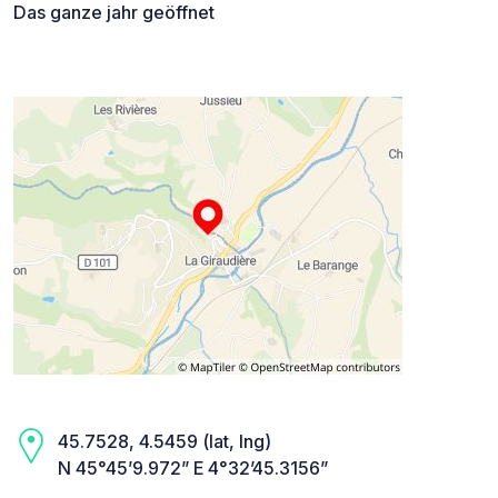
Das ganze jahr geöffnet
45.7528, 4.5459 (lat, lng)
N 45°45’9.972” E 4°32’45.3156”