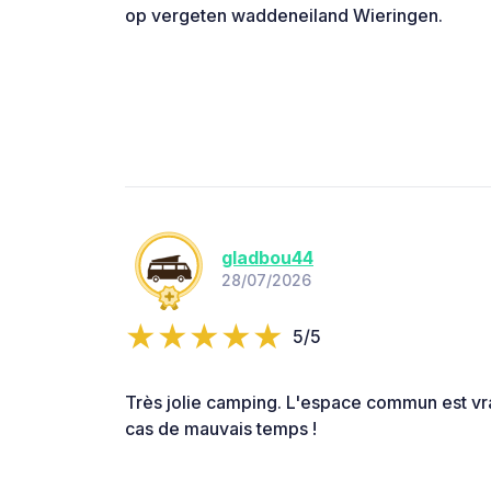
op vergeten waddeneiland Wieringen.
gladbou44
28/07/2026
5/5
Très jolie camping. L'espace commun est vr
cas de mauvais temps !