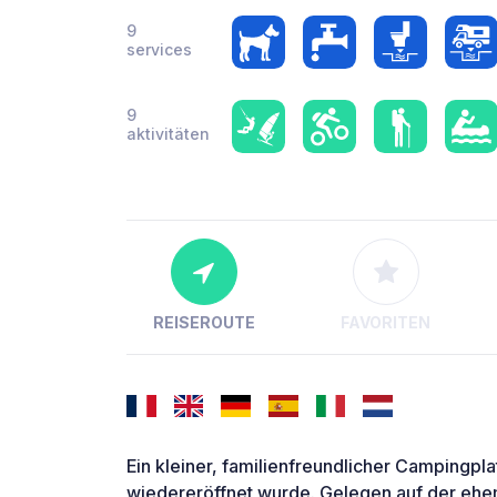
9
services
9
aktivitäten
REISEROUTE
FAVORITEN
Ein kleiner, familienfreundlicher Campingp
wiedereröffnet wurde. Gelegen auf der ehe