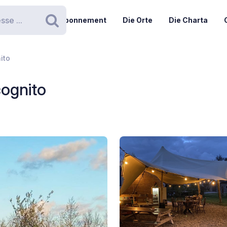
Abonnement
Die Orte
Die Charta
Suchen
ito
cognito