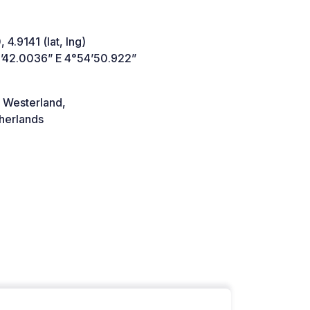
 4.9141 (lat, lng)
’42.0036” E 4°54’50.922”
 Westerland,
herlands