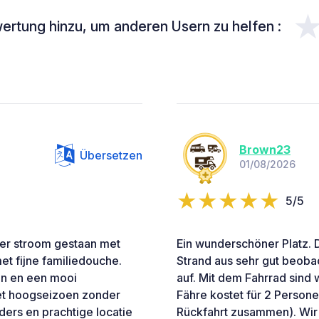
ertung hinzu, um anderen Usern zu helfen :
Brown23
Übersetzen
01/08/2026
5/5
der stroom gestaan met
Ein wunderschöner Platz.
et fijne familiedouche.
Strand aus sehr gut beoba
ren en een mooi
auf. Mit dem Fahrrad sind 
het hoogseizoen zonder
Fähre kostet für 2 Persone
ers en prachtige locatie
Rückfahrt zusammen). Wi