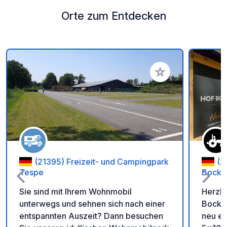
Orte zum Entdecken
Zu Ihren Favoriten 
(21395) Freizeit- und Campingpark
(2
Tespe
Bocke
Sie sind mit Ihrem Wohnmobil
Herzli
unterwegs und sehnen sich nach einer
Bocke
entspannten Auszeit? Dann besuchen
neu ei