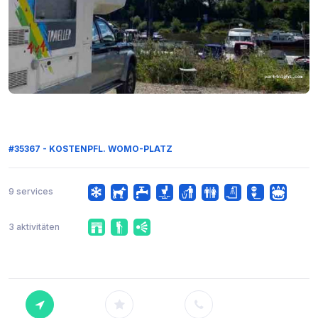
#35367 - KOSTENPFL. WOMO-PLATZ
9 services
3 aktivitäten