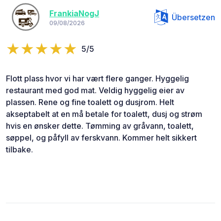
FrankiaNogJ
Übersetzen
09/08/2026
5/5
Flott plass hvor vi har vært flere ganger. Hyggelig
restaurant med god mat. Veldig hyggelig eier av
plassen. Rene og fine toalett og dusjrom. Helt
akseptabelt at en må betale for toalett, dusj og strøm
hvis en ønsker dette. Tømming av gråvann, toalett,
søppel, og påfyll av ferskvann. Kommer helt sikkert
tilbake.