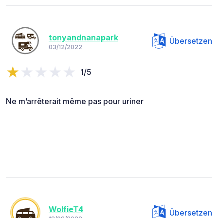
tonyandnanapark
Übersetzen
03/12/2022
1/5
Ne m’arrêterait même pas pour uriner
WolfieT4
Übersetzen