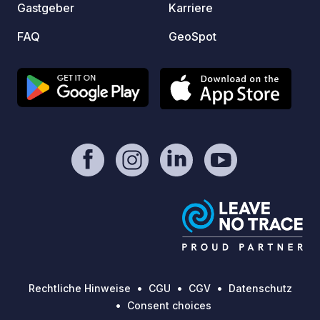
Gastgeber
Karriere
Parkse
Parkse
FAQ
GeoSpot
Wein k
bezahl
Bankka
Keller)
Rechtliche Hinweise
CGU
CGV
Datenschutz
Consent choices