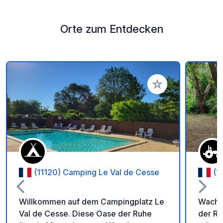
Orte zum Entdecken
Zu Ihren Favoriten 
(11120) Camping Le Val de Cesse
(1
Willkommen auf dem Campingplatz Le
Wachen
Val de Cesse. Diese Oase der Ruhe
der R