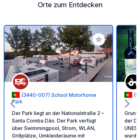
Orte zum Entdecken
Zu Ihren Favoriten 
(3440-007) School Motorhome
(5
Park
Der Park liegt an der Nationalstraße 2 –
Grunds
Santa Comba Dão. Der Park verfügt
der Do
über Swimmingpool, Strom, WLAN,
UNESCO
Grillplätze, Umkleideräume mit
wurde.