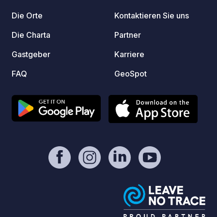
och bo
Die Orte
Kontaktieren Sie uns
campin
webbpl
Die Charta
Partner
Gastgeber
Karriere
FAQ
GeoSpot