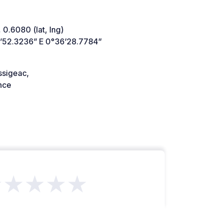
 0.6080 (lat, lng)
’52.3236” E 0°36’28.7784”
ssigeac,
nce
★★★★★