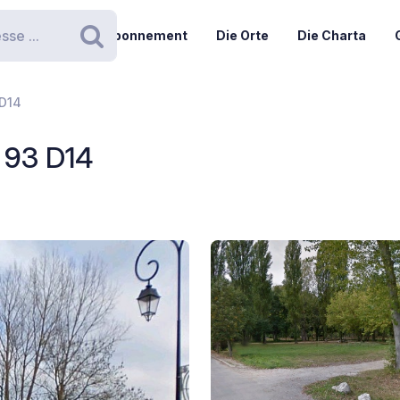
Abonnement
Die Orte
Die Charta
Suchen
 D14
- 93 D14