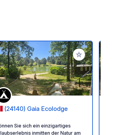
en hinzufügen
Zu Ihren Favoriten hinzufü
(24140) Gaia Ecolodge
(24620
Park des 
Capitale d
nnen Sie sich ein einzigartiges
Tauchen Sie 
laubserlebnis inmitten der Natur am
des Vézère-T