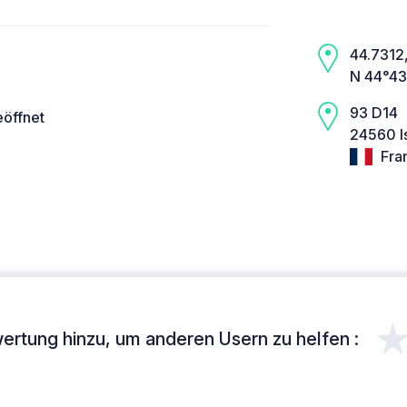
44.7312,
N 44°43
93 D14
eöffnet
24560 I
Fra
ertung hinzu, um anderen Usern zu helfen :