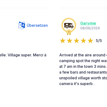
Garymw
Übersetzen
08/06/2026
5/5
le. Village super. Merci à
Arrived at the aire around 
camping spot the night wa
at 7 am in the town 3 mins
a few bars and restaurants
unspoiled village worth sto
camera it's superb .