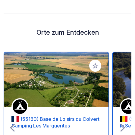
Orte zum Entdecken
Zu Ihren Favoriten 
(55160) Base de Loisirs du Colvert
(5
Camping Les Marguerites
la Sem