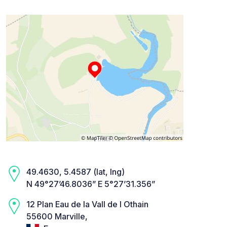
49.4630, 5.4587 (lat, lng)
N 49°27’46.8036” E 5°27’31.356”
12 Plan Eau de la Vall de l Othain
55600 Marville,