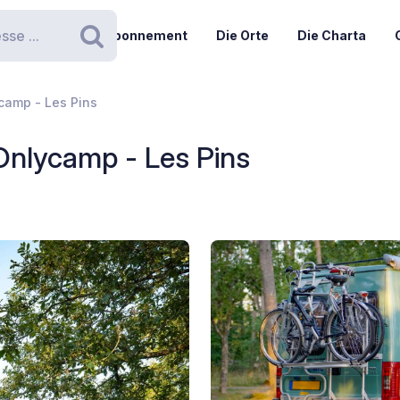
Abonnement
Die Orte
Die Charta
Suchen
camp - Les Pins
Onlycamp - Les Pins