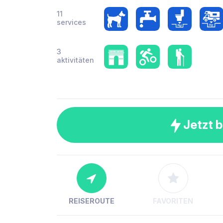
11
services
3
aktivitäten
Jetzt 
REISEROUTE
FAVORITEN