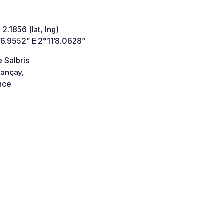
 2.1856 (lat, lng)
’6.9552” E 2°11’8.0628”
 Salbris
ançay,
nce