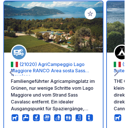
Zu Ihren Favoriten 
(21020) AgriCampeggio Lago
(2
Maggiore RANCO Area sosta Sass
Suites
Cavalasc
Familiengeführter Agricampingplatz im
THE CA
Grünen, nur wenige Schritte vom Lago
kleine
Maggiore und vom Strand Sass
direkt
Cavalasc entfernt. Ein idealer
direkt
Ausgangspunkt für Spaziergänge,
Cannob
Wanderungen und Radtouren entlang
Monte 
des Sees und durch die umliegenden
gut zu erreich