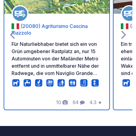
(20080) Agriturismo Cascina
(2
Riazzolo
Für Naturliebhaber bietet sich ein von
Ein tr
Grün umgebener Rastplatz an, nur 15
ehemal
Autominuten von der Mailänder Metro
einlad
entfernt und in unmittelbarer Nähe der
Wakeb
Radwege, die vom Naviglio Grande
sind d
zum Ticino, nach Mailand und Pavia
Entspa
führen. Vom Rastplatz aus können Sie
von Ma
einen Teil des jahrhundertealten
Ort!
Waldes „Boschi di Riazzolo“ und die
10
64
4.3
★
Fotos
Kommentare
Bewertung
Pappelhaine des Guts zu Fuß erkunden.
Drei Wanderwege mit einer
Gesamtlänge von über 6 km stehen
Ihnen zur Verfügung. /!\ HINWEIS: Für