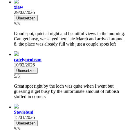
xiaw
29/03/2026
Übersetzen
5/5
Good spot, quiet at night and beautiful views in the morning.
Can get busy, we stayed here late March and arrived around
8, the place was already full with just a couple spots left
catelynrobson
10/02/2026
Übersetzen
5/5
Great spot right by the loch was quite when I went but
guessing it get busy by the unfortunate amount of rubbish
stuffed in corners
Steviebud
15/01/2026
Übersetzen
5/5