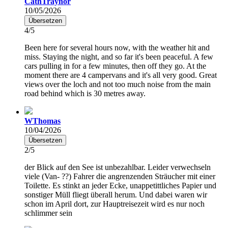
CathTraynor
10/05/2026
Übersetzen
4/5
Been here for several hours now, with the weather hit and
miss. Staying the night, and so far it's been peaceful. A few
cars pulling in for a few minutes, then off they go. At the
moment there are 4 campervans and it's all very good. Great
views over the loch and not too much noise from the main
road behind which is 30 metres away.
WThomas
10/04/2026
Übersetzen
2/5
der Blick auf den See ist unbezahlbar. Leider verwechseln
viele (Van- ??) Fahrer die angrenzenden Sträucher mit einer
Toilette. Es stinkt an jeder Ecke, unappetittliches Papier und
sonstiger Müll fliegt überall herum. Und dabei waren wir
schon im April dort, zur Hauptreisezeit wird es nur noch
schlimmer sein