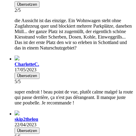
Übersetzen
2/5
die Aussicht ist das einzige. Ein Wohnwagen steht ohne
Zugfahrzeug quer und blockiert mehrere Parkplätze, daneben
Müll... der ganze Platz ist zugemüllt, der eigentlich schöne
Kiesstrand voller Scherben, Dosen, Kohle, Einweggrills...
Das ist der erste Platz den wir so erleben in Schottland und
das in einem Naturschutzgebiet?
CharlotteC.
17/05/2023
Übersetzen
5/5
super endroit ! beau point de vue, plutôt calme malgré la route
qui passe derrière, ça n'est pas dérangeant. Il manque juste
une poubelle. Je recommande !
skip2thelou
22/04/2023
Übersetzen