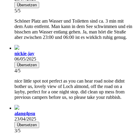
Übersetzen
5/5
Schöner Platz am Wasser und Toiletten sind ca. 3 min mit
dem Auto entfernt. Man kann in dem See schwimmen und ein
bisschen am Wasser entlang gehen. Ja, man hört die Straße
aber zwischen 23:00 und 06:00 ist es wirklich ruhig genug.
nickie-jay
06/05/2025
Übersetzen
4/5
nice little spot not perfect as you can hear road noise didnt
bother us, lovely view of Loch almond, off the road on a
layby, perfect for a one night stop. did clean up mess from
previous campers before us, so please take your rubbish.
alang4psu
23/04/2025
Übersetzen
3/5