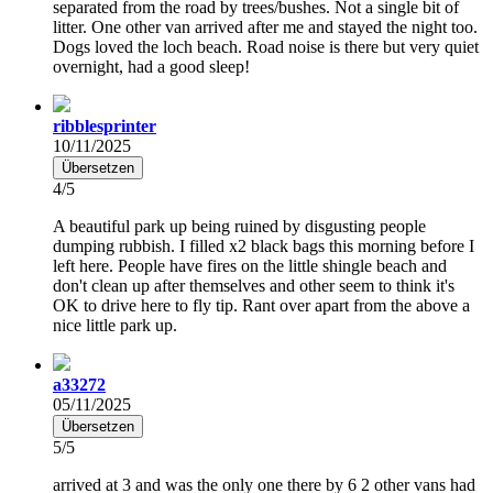
separated from the road by trees/bushes. Not a single bit of
litter. One other van arrived after me and stayed the night too.
Dogs loved the loch beach. Road noise is there but very quiet
overnight, had a good sleep!
ribblesprinter
10/11/2025
Übersetzen
4/5
A beautiful park up being ruined by disgusting people
dumping rubbish. I filled x2 black bags this morning before I
left here. People have fires on the little shingle beach and
don't clean up after themselves and other seem to think it's
OK to drive here to fly tip. Rant over apart from the above a
nice little park up.
a33272
05/11/2025
Übersetzen
5/5
arrived at 3 and was the only one there by 6 2 other vans had