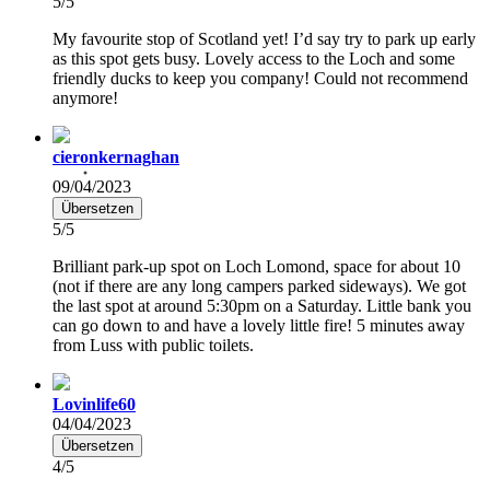
5/5
My favourite stop of Scotland yet! I’d say try to park up early
as this spot gets busy. Lovely access to the Loch and some
friendly ducks to keep you company! Could not recommend
anymore!
cieronkernaghan
09/04/2023
Übersetzen
5/5
Brilliant park-up spot on Loch Lomond, space for about 10
(not if there are any long campers parked sideways). We got
the last spot at around 5:30pm on a Saturday. Little bank you
can go down to and have a lovely little fire! 5 minutes away
from Luss with public toilets.
Lovinlife60
04/04/2023
Übersetzen
4/5