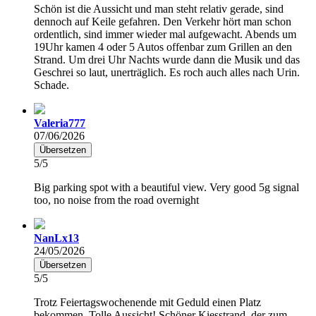
Schön ist die Aussicht und man steht relativ gerade, sind
dennoch auf Keile gefahren. Den Verkehr hört man schon
ordentlich, sind immer wieder mal aufgewacht. Abends um
19Uhr kamen 4 oder 5 Autos offenbar zum Grillen an den
Strand. Um drei Uhr Nachts wurde dann die Musik und das
Geschrei so laut, unerträglich. Es roch auch alles nach Urin.
Schade.
Valeria777
07/06/2026
Übersetzen
5/5
Big parking spot with a beautiful view. Very good 5g signal
too, no noise from the road overnight
NanLx13
24/05/2026
Übersetzen
5/5
Trotz Feiertagswochenende mit Geduld einen Platz
bekommen. Tolle Aussicht! Schöner Kiesstrand, der zum