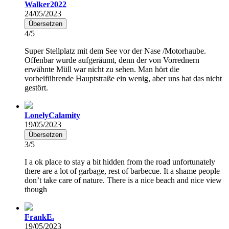
Walker2022
24/05/2023
Übersetzen
4/5
Super Stellplatz mit dem See vor der Nase /Motorhaube.
Offenbar wurde aufgeräumt, denn der von Vorrednern
erwähnte Müll war nicht zu sehen. Man hört die
vorbeiführende Hauptstraße ein wenig, aber uns hat das nicht
gestört.
LonelyCalamity
19/05/2023
Übersetzen
3/5
I a ok place to stay a bit hidden from the road unfortunately
there are a lot of garbage, rest of barbecue. It a shame people
don’t take care of nature. There is a nice beach and nice view
though
FrankE.
19/05/2023