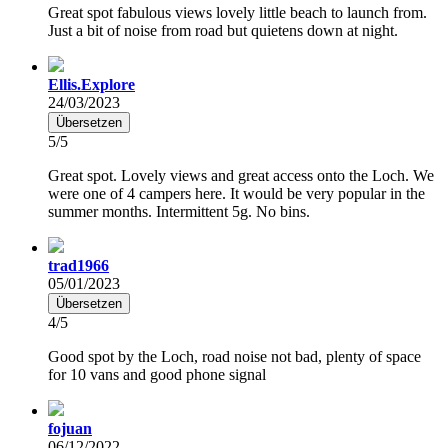
Great spot fabulous views lovely little beach to launch from.
Just a bit of noise from road but quietens down at night.
Ellis.Explore
24/03/2023
Übersetzen
5/5
Great spot. Lovely views and great access onto the Loch. We
were one of 4 campers here. It would be very popular in the
summer months. Intermittent 5g. No bins.
trad1966
05/01/2023
Übersetzen
4/5
Good spot by the Loch, road noise not bad, plenty of space
for 10 vans and good phone signal
fojuan
06/12/2022