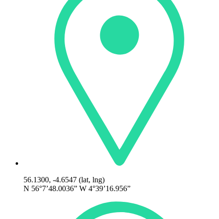
56.1300, -4.6547 (lat, lng)
N 56°7’48.0036” W 4°39’16.956”