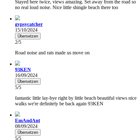
Stayed here twice, views amazing. Set away from the road so
no real loud noise. Nice little shingle beach there too
gypsycatcher
15/10/2024
Übersetzen
2/5
Road noise and rats made us move on
93KEN
16/09/2024
Übersetzen
5/5
fantastic little lay-bye right by little beach beautiful views nice
walks we're definitely be back again 93KEN
EmAndAnt
08/09/2024
Übersetzen
5/5