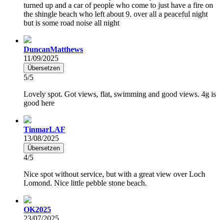
turned up and a car of people who come to just have a fire on
the shingle beach who left about 9. over all a peaceful night
but is some road noise all night
DuncanMatthews
11/09/2025
Übersetzen
5/5
Lovely spot. Got views, flat, swimming and good views. 4g is
good here
TinmarLAF
13/08/2025
Übersetzen
4/5
Nice spot without service, but with a great view over Loch
Lomond. Nice little pebble stone beach.
OK2025
23/07/2025