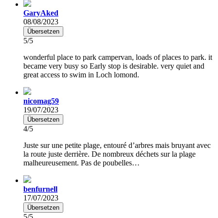
GaryAked
08/08/2023
Übersetzen
5/5
wonderful place to park campervan, loads of places to park. it
became very busy so Early stop is desirable. very quiet and
great access to swim in Loch lomond.
nicomag59
19/07/2023
Übersetzen
4/5
Juste sur une petite plage, entouré d’arbres mais bruyant avec
la route juste derrière. De nombreux déchets sur la plage
malheureusement. Pas de poubelles…
benfurnell
17/07/2023
Übersetzen
5/5