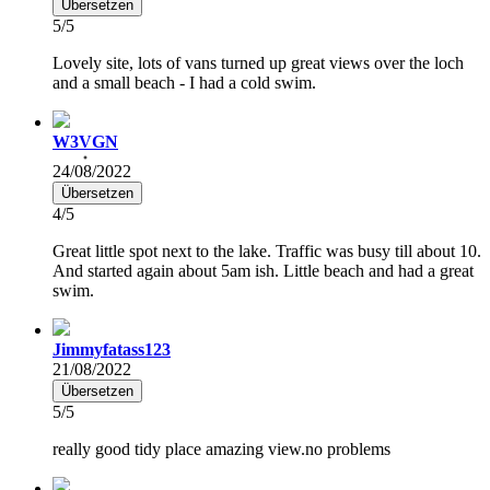
Übersetzen
5/5
Lovely site, lots of vans turned up great views over the loch
and a small beach - I had a cold swim.
W3VGN
24/08/2022
Übersetzen
4/5
Great little spot next to the lake. Traffic was busy till about 10.
And started again about 5am ish. Little beach and had a great
swim.
Jimmyfatass123
21/08/2022
Übersetzen
5/5
really good tidy place amazing view.no problems