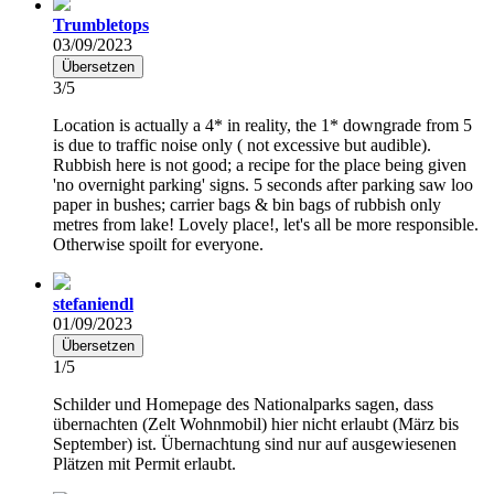
Trumbletops
03/09/2023
Übersetzen
3/5
Location is actually a 4* in reality, the 1* downgrade from 5
is due to traffic noise only ( not excessive but audible).
Rubbish here is not good; a recipe for the place being given
'no overnight parking' signs. 5 seconds after parking saw loo
paper in bushes; carrier bags & bin bags of rubbish only
metres from lake! Lovely place!, let's all be more responsible.
Otherwise spoilt for everyone.
stefaniendl
01/09/2023
Übersetzen
1/5
Schilder und Homepage des Nationalparks sagen, dass
übernachten (Zelt Wohnmobil) hier nicht erlaubt (März bis
September) ist. Übernachtung sind nur auf ausgewiesenen
Plätzen mit Permit erlaubt.