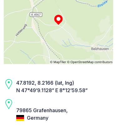
47.8192, 8.2166 (lat, lng)
N 47°49’9.1128” E 8°12’59.58”
79865 Grafenhausen,
Germany