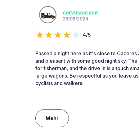
corvuscorone
28/08/2024
4/5
Passed a night here as it's close to Caceres 
and pleasant with some good night sky. The s
for fisherman, and the drive in is a touch sm
large wagons. Be respectful as you leave as 
cyclists and walkers.
Mehr