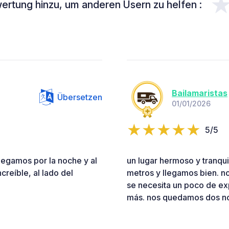
ertung hinzu, um anderen Usern zu helfen :
Bailamaristas
Übersetzen
01/01/2026
5/5
Llegamos por la noche y al
un lugar hermoso y tranqu
reíble, al lado del
metros y llegamos bien. no
se necesita un poco de ex
más. nos quedamos dos no