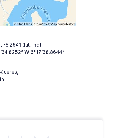
 -6.2941 (lat, lng)
’34.8252” W 6°17’38.8644”
áceres,
in