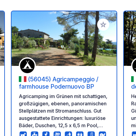
en Favoriten hinzufügen
Zu Ihren Favorit
(56045) Agricampeggio /
farmhouse Podernuovo BP
d
Agricamping im Grünen mit schattigen,
H
großzügigen, ebenen, panoramischen
Ra
Stellplätzen mit Stromanschluss. Gut
Gi
ausgestattete Einrichtungen: luxuriöse
un
Bäder, Duschen, 12,5 x 6,5 m Pool,
mi
Solarium und Grillplatz. Kostenloses
A