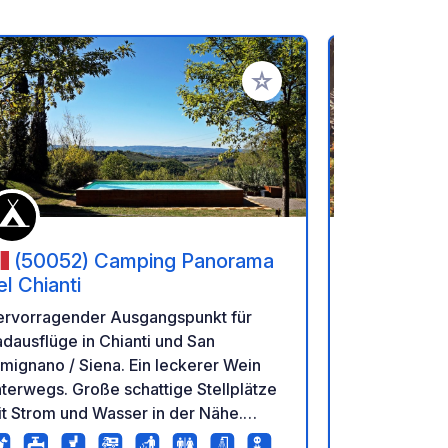
en hinzufügen
Zu Ihren Favoriten hinzufü
(50052) Camping Panorama
(55041
el Chianti
Lage auf de
ervorragender Ausgangspunkt für
Olivenhain 
dausflüge in Chianti und San
Bauernhauses
mignano / Siena. Ein leckerer Wein
Entspannung
terwegs. Große schattige Stellplätze
und beim Zw
t Strom und Wasser in der Nähe.
aufwachen.
ngemessene und saubere