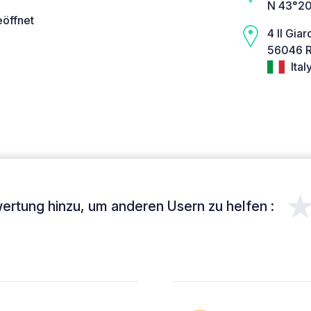
N 43°20
eöffnet
4 Il Giar
56046 R
Ital
ertung hinzu, um anderen Usern zu helfen :