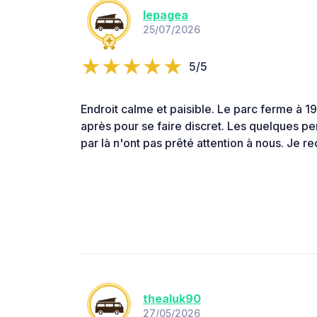
lepagea
25/07/2026
5/5
Endroit calme et paisible. Le parc ferme à 19
après pour se faire discret. Les quelques p
par là n'ont pas prêté attention à nous. Je
thealuk90
27/05/2026