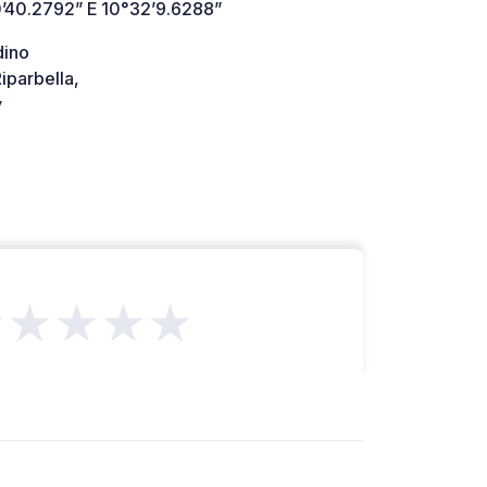
’40.2792” E 10°32’9.6288”
dino
iparbella,
y
★★★★★