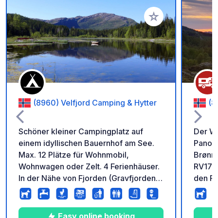
Zu Ihren Favoriten 
(8960) Velfjord Camping & Hytter
(8
Schöner kleiner Campingplatz auf
Der Wo
einem idyllischen Bauernhof am See.
Panora
Max. 12 Plätze für Wohnmobil,
Brønnø
Wohnwagen oder Zelt. 4 Ferienhäuser.
RV17 e
In der Nähe von Fjorden (Gravfjorden +
den Fjord. Wir bieten
Velfjorden). Blick auf See und Berge.
Stellp
Wanderwege direkt vom Campingplatz
Rasenfläche. Eini
aus. Vor Ort Verleih von Ruderbooten,
besond
Easy online booking