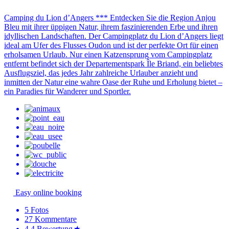
Camping du Lion d’Angers *** Entdecken Sie die Region Anjou
Bleu mit ihrer üppigen Natur, ihrem faszinierenden Erbe und ihren
idyllischen Landschaften. Der Campingplatz du Lion d’Angers liegt
ideal am Ufer des Flusses Oudon und ist der perfekte Ort für einen
erholsamen Urlaub. Nur einen Katzensprung vom Campingplatz
entfernt befindet sich der Departementspark Île Briand, ein beliebtes
Ausflugsziel, das jedes Jahr zahlreiche Urlauber anzieht und
inmitten der Natur eine wahre Oase der Ruhe und Erholung bietet –
ein Paradies für Wanderer und Sportler.
Easy online booking
5
Fotos
27
Kommentare
4.4
Bewertung
★