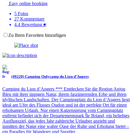
Easy online booking
5
Fotos
27
Kommentare
4.4
Bewertung
★
Zu Ihren Favoriten hinzufügen
(49220) Camping Onlycamp du Lion d’Angers
Camping du Lion d’Angers *** Entdecken Sie die Region Anjou
Bleu mit ihrer üppigen Natur, ihrem faszinierenden Erbe und ihren
idyllischen Landschaften. Der Campingplatz du Lion d’Angers liegt
ideal am Ufer des Flusses Oudon und ist der perfekte Ort für einen
erholsamen Urlaub. Nur einen Katzensprung vom Campingplatz
entfernt befindet sich der Departementspark Île Briand, ein beliebtes
Ausflugsziel, das jedes Jahr zahlreiche Urlauber anzieht und
inmitten der Natur eine wahre Oase der Ruhe und Erholung bietet –
ein Paradies für Wanderer und Sportler.