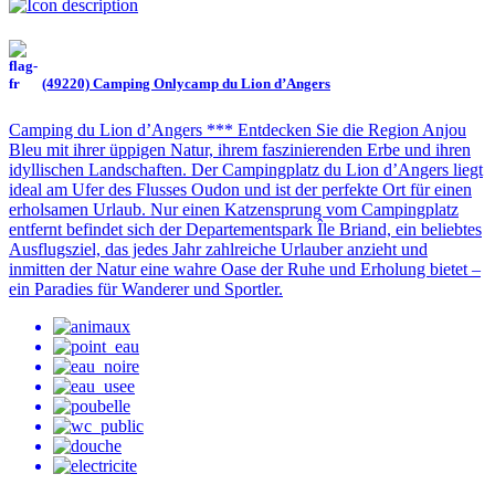
(49220) Camping Onlycamp du Lion d’Angers
Camping du Lion d’Angers *** Entdecken Sie die Region Anjou
Bleu mit ihrer üppigen Natur, ihrem faszinierenden Erbe und ihren
idyllischen Landschaften. Der Campingplatz du Lion d’Angers liegt
ideal am Ufer des Flusses Oudon und ist der perfekte Ort für einen
erholsamen Urlaub. Nur einen Katzensprung vom Campingplatz
entfernt befindet sich der Departementspark Île Briand, ein beliebtes
Ausflugsziel, das jedes Jahr zahlreiche Urlauber anzieht und
inmitten der Natur eine wahre Oase der Ruhe und Erholung bietet –
ein Paradies für Wanderer und Sportler.