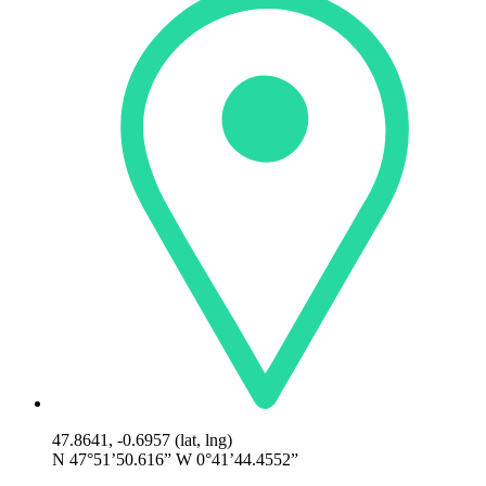
47.8641, -0.6957 (lat, lng)
N 47°51’50.616” W 0°41’44.4552”