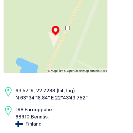
63.5719, 22.7288 (lat, lng)
N 63°34’18.84” E 22°43’43.752”
198 Eurooppatie
68910 Bennäs,
Finland