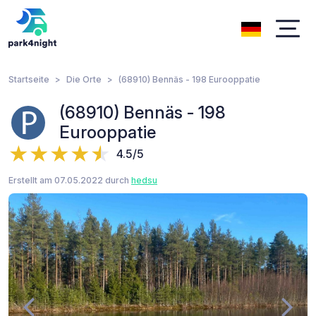
Startseite
Die Orte
(68910) Bennäs - 198 Eurooppatie
(68910) Bennäs - 198
Eurooppatie
4.5/5
Erstellt am 07.05.2022 durch
hedsu