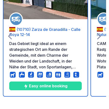
(10710) Zarza de Granadilla - Calle
(1
Goya 12-14
Natur
Das Gebiet liegt ideal an einem
CAMPE
strategischen Ort am Rande der
Rastpl
Gemeinde, mit dem Charme der
Wohnm
Weiden und der Landschaft, in der
Wohnmo
Nähe der Stadt, von Sportanlagen,
Plata 
einem städtischen Schwimmbad,
einzig
Restaurants, Geschäften, einem
von Cá
Tabakladen, einer Apotheke und einer
Monfra
Easy online booking
Tankstelle. Anschluss an die nur 6 km
Grund
entfernte Autobahn A66.
Wasch
Sehenswürdigkeiten: das
Mikrow
10
186
4.9
★
Fotos
Kommentare
Bewertung
mittelalterliche Dorf Granadilla, die
und Getränke, 